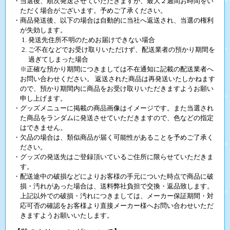
・当選後、順次発送させていただきますが、最大２週間お時間をい
ただく場合がございます。予めご了承ください。
・商品発送後、以下の場合は自動的に当社へ返送され、当選の権利
が失効します。
発送先住所不明のためお届けできない場合
ご不在などでお受け取りいただけず、配送業者の預かり期間を
過ぎてしまった場合
※正確な預かり期間につきましては不在通知に記載の配送業者へ
お問い合わせください。 返送された商品は再発送いたしかねます
ので、預かり期間内に商品をお受け取りいただきますようお願い
申し上げます。
・グッズメニューに掲載の商品画像はイメージです。また当選され
た商品をランダムに発送させていただきますので、色などの指定
はできません。
・欠品の場合は、類似商品が届く可能性があることを予めご了承く
ださい。
・グッズの発送先はご登録頂いているご住所に限らせていただきま
す。
・配送途中の破損などによりお客様の手元についた時点で商品に破
損・汚れがあった場合は、送料弊社負担で交換・返品致します。
上記以外での破損・汚れにつきましては、メーカー保証期間・対
応可否の確認をお客様より直接メーカー様へお問い合わせいただ
きますようお願いいたします。