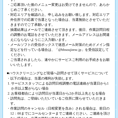
・ご応募頂いた後のメニュー変更はお受けできませんので、あらか
じめご了承ください。
・対応エリアを確認の上、申し込みをお願い致します。対応エリア
外住所での応募で当選となった場合は、当選無効とさせていただ
きますのでご了承願います。
・抽選結果はメールでご連絡させて頂きます。後日、作業訪問日程
の調整のお電話をさせていただきます。メールアドレスはお間違
えにならないようにご入力願います。
・メールソフトの受信ボックスで迷惑メール対策のためドメイン指
定などを行っている場合は、「@bbsoujiresc.jp」を受信設定して
ください。
・ご当選されましたら、速やかにサービスご利用のお手続きをお願
いいたします。
■ハウスクリーニングなど現場へ訪問させて頂くサービスについて
・以下の場合は、当選の権利が失効します。
サービススタッフによる訪問日程調整の電話連絡が当選日から1
か月以上繋がらない場合
お客様都合により訪問日が当選日から2か月以上先となる場合
・訪問先は、ご登録いただいているご住所に限らせていただきま
す。
・作業訪問のキャンセル（日程変更を含み）される場合は、前日の
12：00までにコールセンターまでご連絡ください。ご連絡を頂け