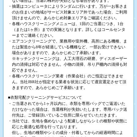
ない場合は、当選の権利が失効となる場合があります。
・抽選はコンピュータによりランダムに行います。万が一お客さま
のお住まいの地域がサービス対象エリア外であった場合、ご利用
頂けませんので、あらかじめ対象エリアをご確認ください。
・各種ハウスクリーニングメニューは、1回のご当選につき、1台
（または1ヶ所）までの実施となります。詳しくはコールセンタ
ーまでご連絡ください。
・エアコンクリーニングで、業務用や室外機、高所にある機種、ま
たは製造から8年が経過している機種など、一部お受けできない
場合がありますので、あらかじめご了承願います。
※キッチンクリーニングは、人工大理石の研磨、ディスポーザー
内の清掃は対応できません。小物の清掃、吊り戸棚内の清掃も対
応できません。
・各種ハウスクリーニング業者（作業会社）のご指定はできませ
ん。当社JBR社が指定する業者を状況に応じて適宜選定させて頂
きますので、あらかじめご了承願います。
■衣類宅配クリーニングサービスについて
・ご当選されてから1ヶ月以内に、衣類を専用バッグでご返送いた
だけなかった場合は、当選権利が失効いたします。専用バック送
付先は、ご登録頂いているご住所に限らせていただきます。
・当社では、生地を傷めないよう配慮しながらシミの種類や状態に
応じた最適な処理を行っております。
但し、生地の種類やシミの成分・付着してからの経過時間によ