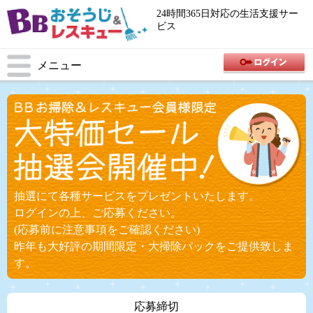
24時間365日対応の生活支援サー
ビス
メニュー
抽選にて各種サービスをプレゼントいたします。
ログインの上、ご応募ください。
(応募前に注意事項をご確認ください)
昨年も大好評の期間限定・大掃除パックをご提供致しま
す。
応募締切