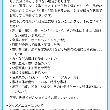
り、完全に落としきれない場合があります。
また、過度にシミを取ろうとすると生地を傷めたり、色・風合い
の変化が起こったりする可能性もあるため、シミが残った状態で
お返しする場合がございます。
特に下記の様なシミは完全に取れないことが多く、予めご了承く
ださい。
泥、砂、墨汁、墨、ペンキ、ボンド、その他水にも油にも溶け
●
ない微粒子(炭素など)
金属のサビ、ボールペンインク(一部)
●
時間が経過して酸化・変質した汚れ
●
古い黄ばみ、黒ずみ(皮脂や汗などが時間の経過により変色した
●
もの)
カビなどの繊維を侵食したもの
●
古い血液・古い食品のシミ
●
化学変化による変色や脱色
●
日焼け摩擦による色あせ
●
色素系のシミ(カレー・ワイン・ヘアカラー等)
●
素材自体が傷ついている、特殊な素材
●
皮革、毛皮、和服、シルク、その他デリケートな特殊素材につ
●
いたシミ
何卒ご理解くださいますようお願いいたします。
■グッズメニューについて