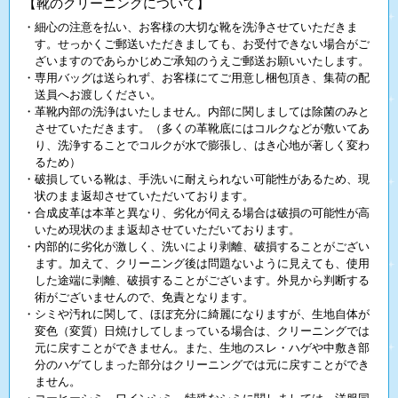
【靴のクリーニングについて】
・細心の注意を払い、お客様の大切な靴を洗浄させていただきま
す。せっかくご郵送いただきましても、お受付できない場合がご
ざいますのであらかじめご承知のうえご郵送お願いいたします。
・専用バッグは送られず、お客様にてご用意し梱包頂き、集荷の配
送員へお渡しください。
・革靴内部の洗浄はいたしません。内部に関しましては除菌のみと
させていただきます。（多くの革靴底にはコルクなどが敷いてあ
り、洗浄することでコルクが水で膨張し、はき心地が著しく変わ
るため）
・破損している靴は、手洗いに耐えられない可能性があるため、現
状のまま返却させていただいております。
・合成皮革は本革と異なり、劣化が伺える場合は破損の可能性が高
いため現状のまま返却させていただいております。
・内部的に劣化が激しく、洗いにより剥離、破損することがござい
ます。加えて、クリーニング後は問題ないように見えても、使用
した途端に剥離、破損することがございます。外見から判断する
術がございませんので、免責となります。
・シミや汚れに関して、ほぼ充分に綺麗になりますが、生地自体が
変色（変質）日焼けしてしまっている場合は、クリーニングでは
元に戻すことができません。また、生地のスレ・ハゲや中敷き部
分のハゲてしまった部分はクリーニングでは元に戻すことができ
ません。