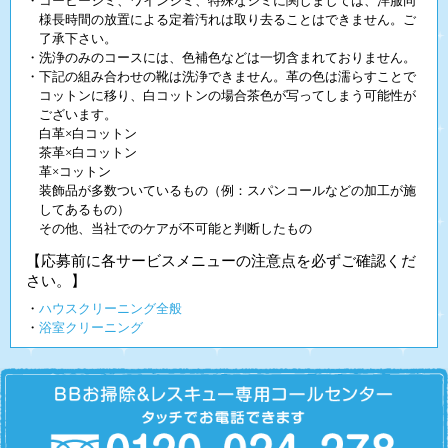
・コーヒーシミ、ワインシミ、特殊なシミに関しましては、洋服同
様長時間の放置による定着汚れは取り去ることはできません。ご
了承下さい。
・洗浄のみのコースには、色補色などは一切含まれておりません。
・下記の組み合わせの靴は洗浄できません。革の色は濡らすことで
コットンに移り、白コットンの場合茶色が写ってしまう可能性が
ございます。
白革×白コットン
茶革×白コットン
革×コットン
装飾品が多数ついているもの（例：スパンコールなどの加工が施
してあるもの）
その他、当社でのケアが不可能と判断したもの
【応募前に各サービスメニューの注意点を必ずご確認くだ
さい。】
・
ハウスクリーニング全般
・
浴室クリーニング